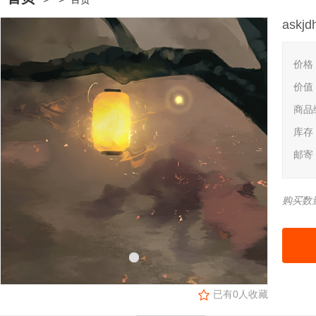
askjd
价格
价值
商品
库存
邮寄
购买数
已有
0
人收藏