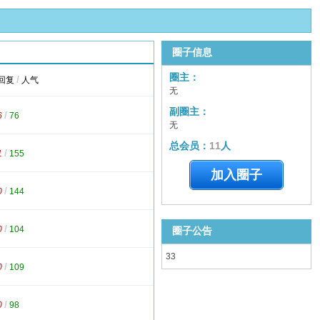
圈子信息
圈主：
/
回复
人气
无
副圈主：
/
6
76
无
总会员：
11
人
/
1
155
加入圈子
/
0
144
/
0
104
圈子公告
33
/
0
109
/
0
98