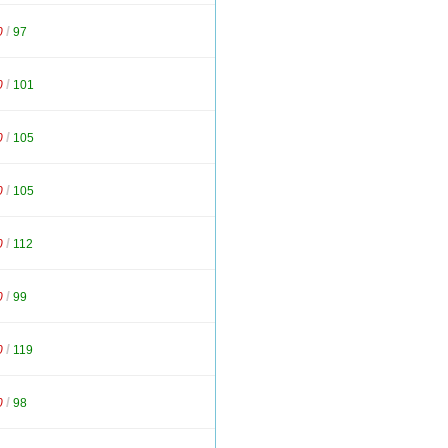
/
0
97
/
0
101
/
0
105
/
0
105
/
0
112
/
0
99
/
0
119
/
0
98