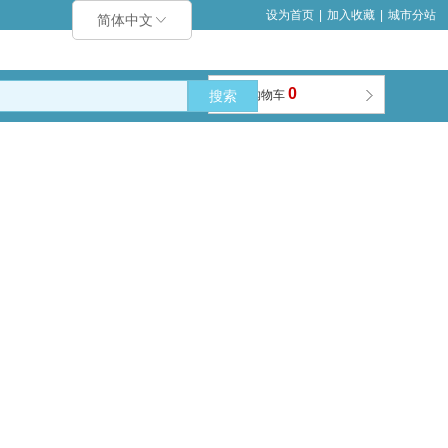
设为首页
|
加入收藏
|
城市分站
简体中文
0
搜索
购物车