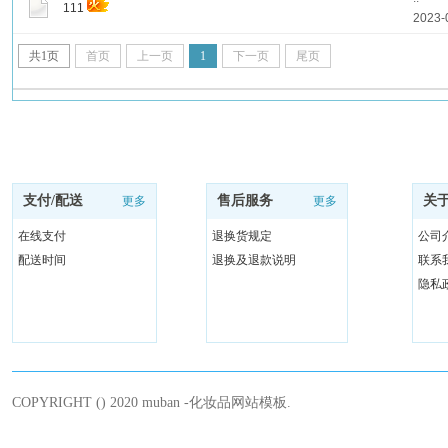
111
2023-
共
1
页
首页
上一页
1
下一页
尾页
支付/配送
售后服务
关
更多
更多
在线支付
退换货规定
公司
配送时间
退换及退款说明
联系
隐私
COPYRIGHT () 2020 muban -化妆品网站模板.