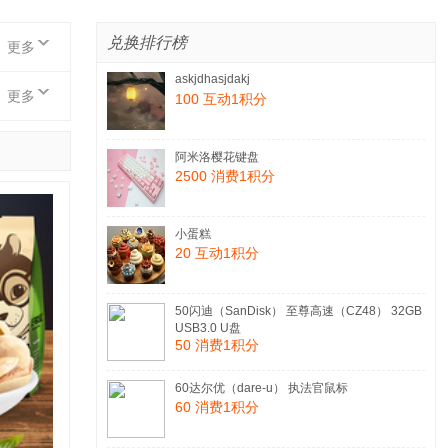
兑换排行榜
更多
askjdhasjdakj
更多
100 互动1积分
阿米洛樱花键盘
2500 消费1积分
小蛋糕
20 互动1积分
50闪迪（SanDisk） 至尊高速（CZ48） 32GB
USB3.0 U盘
50 消费1积分
60达尔优（dare-u） 执法官鼠标
60 消费1积分