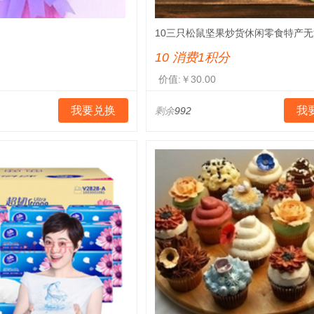
10三只松鼠坚果炒货休闲零食特产
果225g/袋
10 消费1积分
价值:￥30.00
我要兑换
我
剩余
992