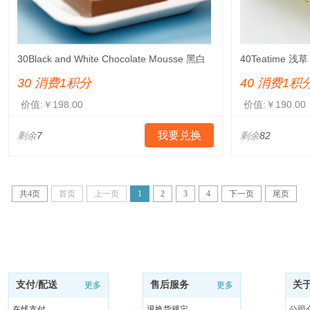
30Black and White Chocolate Mousse 黑白
40Teatime 浅草
巧克力慕斯 彼尔德（Party）
30 消费1积分
40 消费1积
价值:￥198.00
价值:￥190.00
我要兑换
剩余
7
剩余
82
共
4
页
首页
上一页
1
2
3
4
下一页
尾页
支付/配送
售后服务
关
更多
更多
在线支付
退换货规定
公司