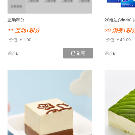
互动积分
20维达(Vinda
(小规格) 整箱销
11 互动1积分
20 消费1积
价值:￥1.00
价值:￥49.00
已兑完
剩余
0
剩余
8