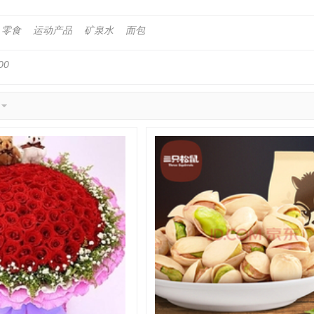
零食
运动产品
矿泉水
面包
00