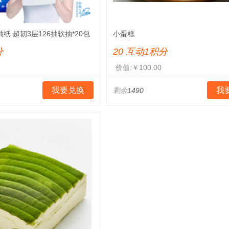
) 抽纸 超韧3层126抽软抽*20包
小蛋糕
售
分
20 互动1积分
价值:￥100.00
我要兑换
我
剩余
1490