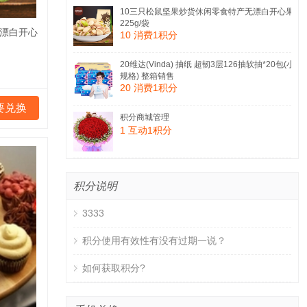
10三只松鼠坚果炒货休闲零食特产无漂白开心果
225g/袋
无漂白开心
10 消费1积分
20维达(Vinda) 抽纸 超韧3层126抽软抽*20包(小
规格) 整箱销售
20 消费1积分
要兑换
积分商城管理
1 互动1积分
积分说明
3333
积分使用有效性有没有过期一说？
如何获取积分?