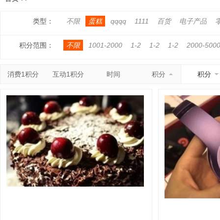
类型：
不限
蛋糕
qqqq
1111
百货
电子产品
积分范围：
不限
1001-2000
1-2
1-2
1-2
2000-500
消费1积分
互动1积分
时间
积分
积分