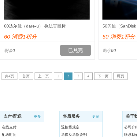
60达尔优（dare-u） 执法官鼠标
50闪迪（SanDi
32GB USB3.0 U
60 消费1积分
50 消费1积分
已兑完
剩余
0
剩余
90
共
4
页
首页
上一页
1
2
3
4
下一页
尾页
支付/配送
售后服务
关于
更多
更多
在线支付
退换货规定
公司介
配送时间
退换及退款说明
联系我