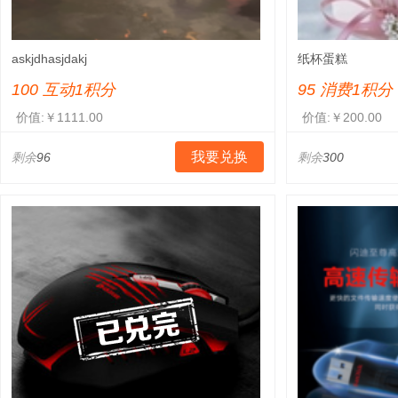
askjdhasjdakj
纸杯蛋糕
100 互动1积分
95 消费1积分
价值:￥1111.00
价值:￥200.00
我要兑换
剩余
96
剩余
300